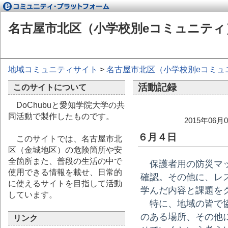
名古屋市北区（小学校別eコミュニティ
地域コミュニティサイト
>
名古屋市北区（小学校別eコミュ
活動記録
このサイトについて
DoChubuと愛知学院大学の共
同活動で製作したものです。
2015年06
６月４日
このサイトでは、名古屋市北
区（金城地区）の危険箇所や安
全箇所また、普段の生活の中で
保護者用の防災マッ
使用できる情報を載せ、日常的
確認。その他に、レ
に使えるサイトを目指して活動
学んだ内容と課題を
しています。
特に、地域の皆で協
のある場所、その他
リンク